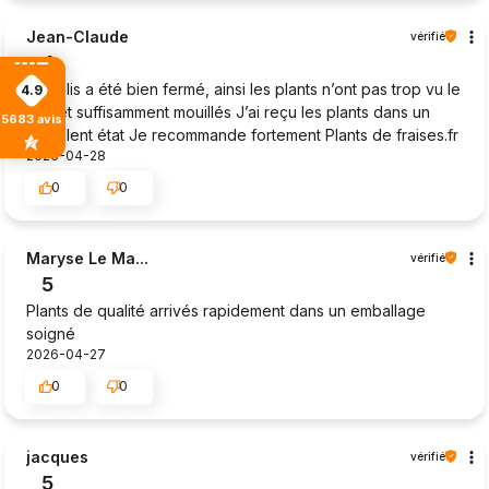
Jean-Claude
vérifié
4
Le colis a été bien fermé, ainsi les plants n’ont pas trop vu le
4.9
jour et suffisamment mouillés J’ai reçu les plants dans un
5683
avis
excellent état Je recommande fortement Plants de fraises.fr
2026-04-28
0
0
Maryse Le Ma...
vérifié
5
Plants de qualité arrivés rapidement dans un emballage
soigné
2026-04-27
0
0
jacques
vérifié
5