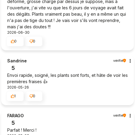
déformé, grosse charge par dessus je suppose, mais à
l'ouverture, j'ai vite vu que les 6 jours de voyage avait fait
des dégâts. Plants vraiment pas beau, il y en a même un qui
n'a pas de tige du tout ! Je vais voir s'ils vont reprendre,
mais j'ai des doutes !!!
2026-06-30
0
0
Sandrine
vérifié
5
Envoi rapide, soigné, les plants sont forts, et hâte de voir les
premières fraises 👍️
2026-05-26
1
0
FARAGO
vérifié
5
Parfait ! Merci !