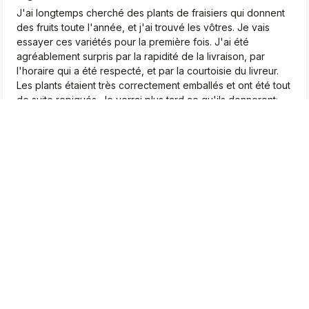
J'ai longtemps cherché des plants de fraisiers qui donnent
des fruits toute l'année, et j'ai trouvé les vôtres. Je vais
essayer ces variétés pour la première fois. J'ai été
agréablement surpris par la rapidité de la livraison, par
l'horaire qui a été respecté, et par la courtoisie du livreur.
Les plants étaient très correctement emballés et ont été tout
de suite repiqués. Je verrai plus tard ce qu'ils donneront;
Pour le moment, je suis très satisfait.❤️
2026-04-22
0
1
Marcel
vérifié
5
Très beaux plants, je suis très satisfait
2026-04-20
0
0
Jean-Pierre
vérifié