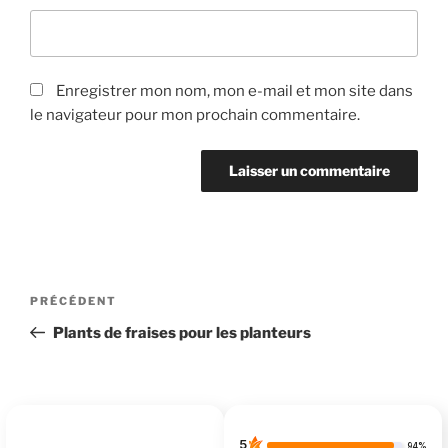
Enregistrer mon nom, mon e-mail et mon site dans
le navigateur pour mon prochain commentaire.
Navigation
Article
PRÉCÉDENT
de
précédent
Plants de fraises pour les planteurs
l’article
5
94%