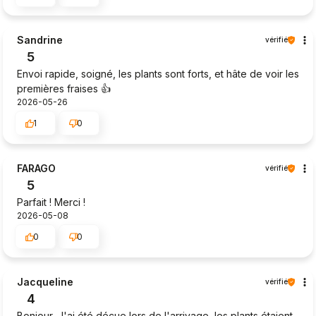
Sandrine
vérifié
5
Envoi rapide, soigné, les plants sont forts, et hâte de voir les
premières fraises 👍️
2026-05-26
1
0
FARAGO
vérifié
5
Parfait ! Merci !
2026-05-08
0
0
Jacqueline
vérifié
4
Bonjour, J'ai été déçue lors de l'arrivage, les plants étaient