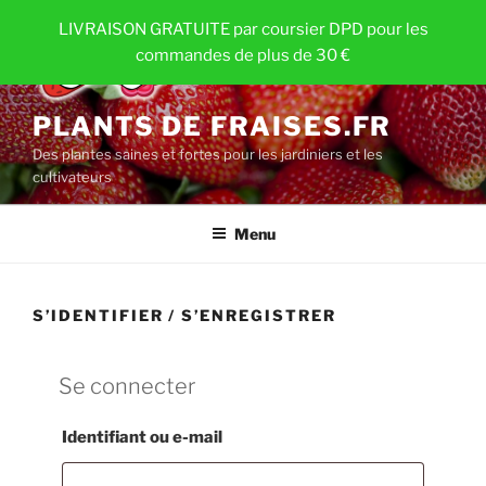
Aller
LIVRAISON GRATUITE par coursier DPD pour les
au
commandes de plus de 30 €
contenu
principal
PLANTS DE FRAISES.FR
Des plantes saines et fortes pour les jardiniers et les
cultivateurs
Menu
S’IDENTIFIER / S’ENREGISTRER
Se connecter
Obligatoire
Identifiant ou e-mail