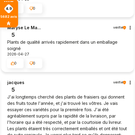
0
0
4.9
5682
avis
Maryse Le Ma...
vérifié
5
Plants de qualité arrivés rapidement dans un emballage
soigné
2026-04-27
0
0
jacques
vérifié
5
J'ai longtemps cherché des plants de fraisiers qui donnent
des fruits toute l'année, et j'ai trouvé les vôtres. Je vais
essayer ces variétés pour la première fois. J'ai été
agréablement surpris par la rapidité de la livraison, par
l'horaire qui a été respecté, et par la courtoisie du livreur.
Les plants étaient très correctement emballés et ont été tout
de suite repiqués. Je verrai plus tard ce qu'ils donneront;