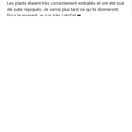
Les plants étaient très correctement emballés et ont été tout
de suite repiqués. Je verrai plus tard ce qu'ils donneront;
Pour le moment, je suis très satisfait.❤️
2026-04-22
0
1
Marcel
vérifié
5
Très beaux plants, je suis très satisfait
2026-04-20
0
0
Jean-Pierre
vérifié
5
Bjr. Tombé par hasard sur le site. Apres un moment de
lecture intéressante, j’ai été convaincu que j’allais
commandé là mes plants de fraises des bois. De la variété.
Des prix très corrects. J’ai commandé. J’ai tout reçu dans les