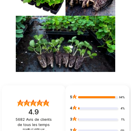
5
94%
4
4%
4.9
3
5682
Avis de clients
1%
de tous les temps
recueillis et vérifiés par
2
0%