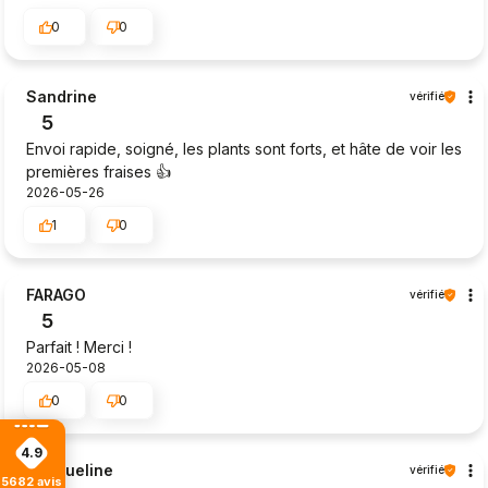
0
0
Sandrine
vérifié
5
Envoi rapide, soigné, les plants sont forts, et hâte de voir les
premières fraises 👍️
2026-05-26
1
0
FARAGO
vérifié
5
Parfait ! Merci !
2026-05-08
0
0
4.9
Jacqueline
vérifié
5682
avis