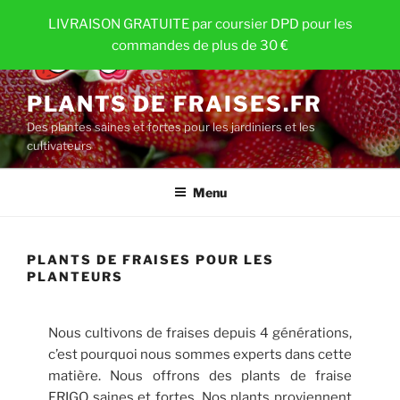
Aller
LIVRAISON GRATUITE par coursier DPD pour les
au
commandes de plus de 30 €
contenu
principal
PLANTS DE FRAISES.FR
Des plantes saines et fortes pour les jardiniers et les
cultivateurs
Menu
PLANTS DE FRAISES POUR LES
PLANTEURS
Nous cultivons de fraises depuis 4 générations,
c’est pourquoi nous sommes experts dans cette
matière. Nous offrons des plants de fraise
FRIGO saines et fortes. Nos plants proviennent