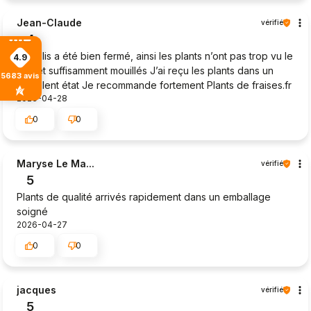
Jean-Claude
vérifié
4
Le colis a été bien fermé, ainsi les plants n’ont pas trop vu le
4.9
jour et suffisamment mouillés J’ai reçu les plants dans un
5683
avis
excellent état Je recommande fortement Plants de fraises.fr
2026-04-28
0
0
Maryse Le Ma...
vérifié
5
Plants de qualité arrivés rapidement dans un emballage
soigné
2026-04-27
0
0
jacques
vérifié
5