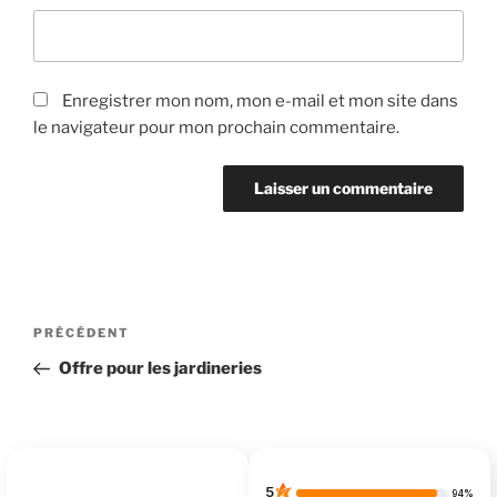
Enregistrer mon nom, mon e-mail et mon site dans
le navigateur pour mon prochain commentaire.
Navigation
Article
PRÉCÉDENT
de
précédent
Offre pour les jardineries
l’article
5
94%