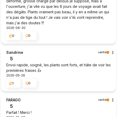
déformé, grosse charge par dessus je suppose, mais à
l'ouverture, j'ai vite vu que les 6 jours de voyage avait fait
des dégâts. Plants vraiment pas beau, il y en a même un qui
n'a pas de tige du tout ! Je vais voir s'ils vont reprendre,
mais j'ai des doutes !!!
2026-06-30
0
0
Sandrine
vérifié
5
Envoi rapide, soigné, les plants sont forts, et hâte de voir les
premières fraises 👍️
2026-05-26
1
0
FARAGO
vérifié
5
Parfait ! Merci !