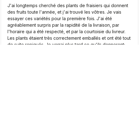
J'ai longtemps cherché des plants de fraisiers qui donnent
des fruits toute l'année, et j'ai trouvé les vôtres. Je vais
essayer ces variétés pour la première fois. J'ai été
agréablement surpris par la rapidité de la livraison, par
l'horaire qui a été respecté, et par la courtoisie du livreur.
Les plants étaient très correctement emballés et ont été tout
de suite repiqués. Je verrai plus tard ce qu'ils donneront;
Pour le moment, je suis très satisfait.❤️
2026-04-22
0
1
Marcel
vérifié
5
Très beaux plants, je suis très satisfait
2026-04-20
0
0
Jean-Pierre
vérifié