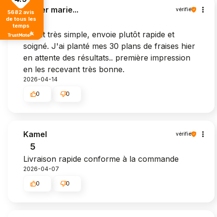
tacher marie...
vérifié
5682
avis
de tous les
5
temps
Achat très simple, envoie plutôt rapide et
soigné. J'ai planté mes 30 plans de fraises hier
en attente des résultats.. première impression
en les recevant très bonne.
2026-04-14
0
0
Kamel
vérifié
5
Livraison rapide conforme à la commande
2026-04-07
0
0