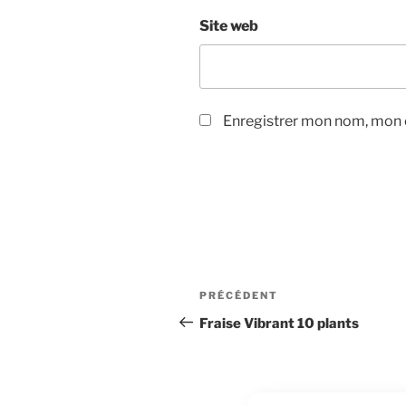
Site web
Enregistrer mon nom, mon e
Navigation
Article
PRÉCÉDENT
de
précédent
Fraise Vibrant 10 plants
l’article