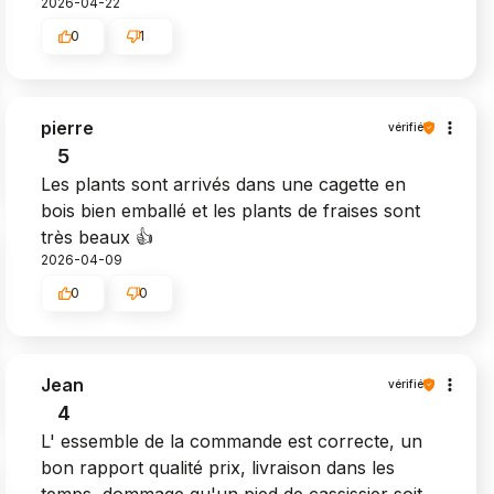
2026-04-22
0
1
pierre
vérifié
5
Les plants sont arrivés dans une cagette en
bois bien emballé et les plants de fraises sont
très beaux 👍️
2026-04-09
0
0
Jean
vérifié
4
L' essemble de la commande est correcte, un
bon rapport qualité prix, livraison dans les
temps, dommage qu'un pied de cassissier soit