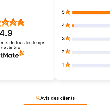
5
4
4.9
3
ients
de tous les temps
is et vérifiés par
2
1
Avis des clients