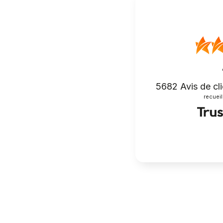
5682
Avis de cl
recueill