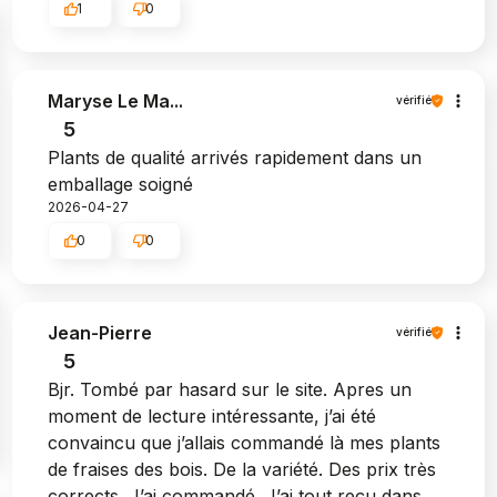
1
0
Maryse Le Ma...
vérifié
5
Plants de qualité arrivés rapidement dans un
emballage soigné
2026-04-27
0
0
Jean-Pierre
vérifié
5
Bjr. Tombé par hasard sur le site. Apres un
moment de lecture intéressante, j’ai été
convaincu que j’allais commandé là mes plants
de fraises des bois. De la variété. Des prix très
corrects. J’ai commandé. J’ai tout reçu dans