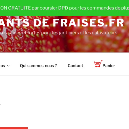
ON GRATUITE par coursier DPD pour les commandes de plus
ANTS DE FRAISES.FR
es saines et fortes pour les jardiniers et les cultivateurs
ros
Qui sommes-nous ?
Contact
Panier
T