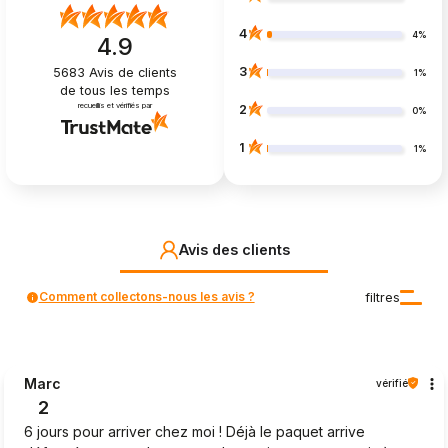
4
4%
4.9
3
5683
Avis de clients
1%
de tous les temps
recueillis et vérifiés par
2
0%
1
1%
Avis des clients
Comment collectons-nous les avis ?
filtres
Marc
vérifié
2
6 jours pour arriver chez moi ! Déjà le paquet arrive