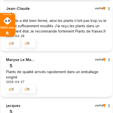
Jean-Claude
vérifié
4
Le colis a été bien fermé, ainsi les plants n’ont pas trop vu le
4.9
jour et suffisamment mouillés J’ai reçu les plants dans un
5683
avis
excellent état Je recommande fortement Plants de fraises.fr
2026-04-28
0
0
Maryse Le Ma...
vérifié
5
Plants de qualité arrivés rapidement dans un emballage
soigné
2026-04-27
0
0
jacques
vérifié
5