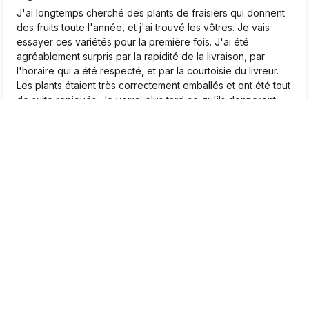
J'ai longtemps cherché des plants de fraisiers qui donnent
des fruits toute l'année, et j'ai trouvé les vôtres. Je vais
essayer ces variétés pour la première fois. J'ai été
agréablement surpris par la rapidité de la livraison, par
l'horaire qui a été respecté, et par la courtoisie du livreur.
Les plants étaient très correctement emballés et ont été tout
de suite repiqués. Je verrai plus tard ce qu'ils donneront;
Pour le moment, je suis très satisfait.❤️
2026-04-22
0
1
Marcel
vérifié
5
Très beaux plants, je suis très satisfait
2026-04-20
0
0
Jean-Pierre
vérifié