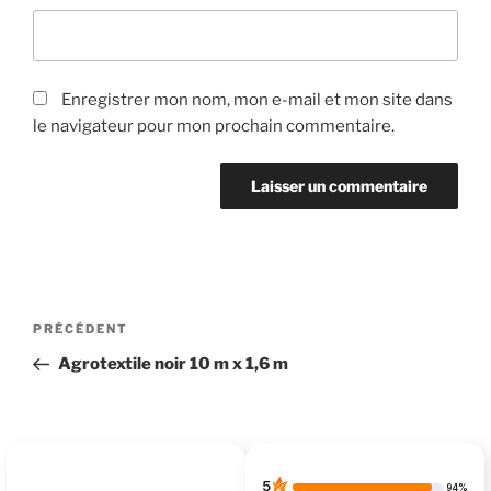
Enregistrer mon nom, mon e-mail et mon site dans
le navigateur pour mon prochain commentaire.
Navigation
Article
PRÉCÉDENT
de
précédent
Agrotextile noir 10 m x 1,6 m
l’article
5
94%