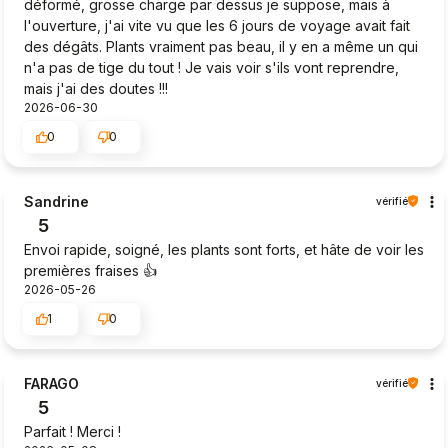
déformé, grosse charge par dessus je suppose, mais à
l'ouverture, j'ai vite vu que les 6 jours de voyage avait fait
des dégâts. Plants vraiment pas beau, il y en a même un qui
n'a pas de tige du tout ! Je vais voir s'ils vont reprendre,
mais j'ai des doutes !!!
2026-06-30
0
0
Sandrine
vérifié
5
Envoi rapide, soigné, les plants sont forts, et hâte de voir les
premières fraises 👍️
2026-05-26
1
0
FARAGO
vérifié
5
Parfait ! Merci !