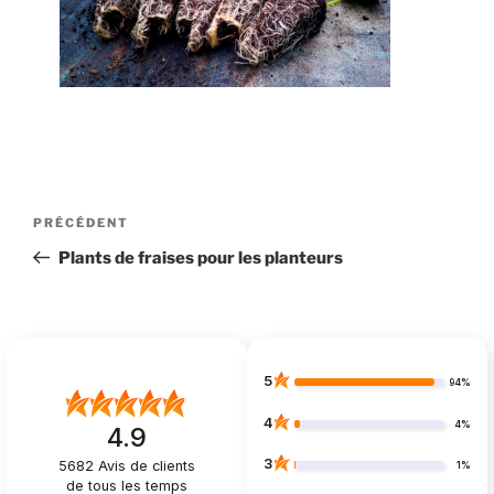
Navigation
Article
PRÉCÉDENT
de
précédent
Plants de fraises pour les planteurs
l’article
5
94%
4
4%
4.9
3
5682
Avis de clients
1%
de tous les temps