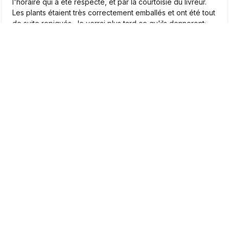
l'horaire qui a été respecté, et par la courtoisie du livreur.
Les plants étaient très correctement emballés et ont été tout
de suite repiqués. Je verrai plus tard ce qu'ils donneront;
Pour le moment, je suis très satisfait.❤️
2026-04-22
0
1
Marcel
vérifié
5
Très beaux plants, je suis très satisfait
2026-04-20
0
0
Jean-Pierre
vérifié
5
Bjr. Tombé par hasard sur le site. Apres un moment de
lecture intéressante, j’ai été convaincu que j’allais
commandé là mes plants de fraises des bois. De la variété.