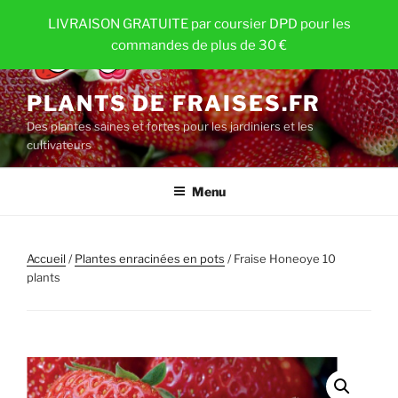
Aller
LIVRAISON GRATUITE par coursier DPD pour les
au
commandes de plus de 30 €
contenu
principal
PLANTS DE FRAISES.FR
Des plantes saines et fortes pour les jardiniers et les
cultivateurs
Menu
Accueil
/
Plantes enracinées en pots
/ Fraise Honeoye 10
plants