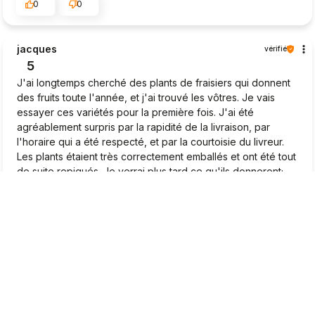
0
0
jacques
vérifié
5
J'ai longtemps cherché des plants de fraisiers qui donnent
des fruits toute l'année, et j'ai trouvé les vôtres. Je vais
essayer ces variétés pour la première fois. J'ai été
agréablement surpris par la rapidité de la livraison, par
l'horaire qui a été respecté, et par la courtoisie du livreur.
Les plants étaient très correctement emballés et ont été tout
de suite repiqués. Je verrai plus tard ce qu'ils donneront;
Pour le moment, je suis très satisfait.❤️
2026-04-22
0
1
Marcel
vérifié
5
Très beaux plants, je suis très satisfait
2026-04-20