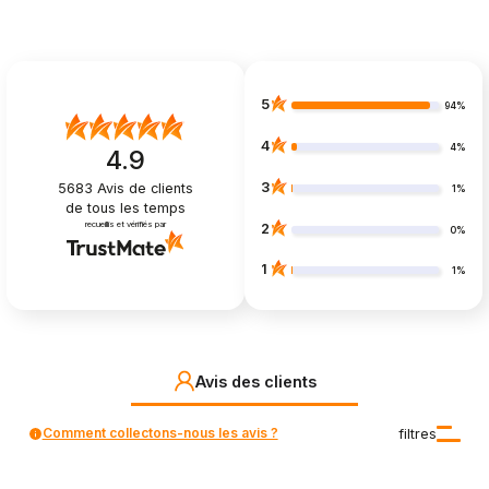
5
94%
4
4%
4.9
3
5683
Avis de clients
1%
de tous les temps
recueillis et vérifiés par
2
0%
1
1%
Avis des clients
Comment collectons-nous les avis ?
filtres