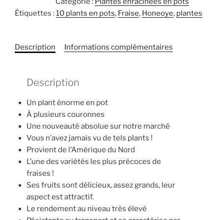
Catégorie :
Plantes enracinées en pots
Honeoye
Étiquettes :
10 plants en pots
,
Fraise
,
Honeoye
,
plantes
10
plants
Description
Informations complémentaires
Description
Un plant énorme en pot
À plusieurs couronnes
Une nouveauté absolue sur notre marché
Vous n’avez jamais vu de tels plants !
Provient de l’Amérique du Nord
L’une des variétés les plus précoces de
fraises !
Ses fruits sont délicieux, assez grands, leur
aspect est attractif.
Le rendement au niveau très élevé