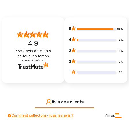
5
94%
4
4%
4.9
3
5682
Avis de clients
1%
de tous les temps
recueillis et vérifiés par
2
0%
1
1%
Avis des clients
Comment collectons-nous les avis ?
filtres