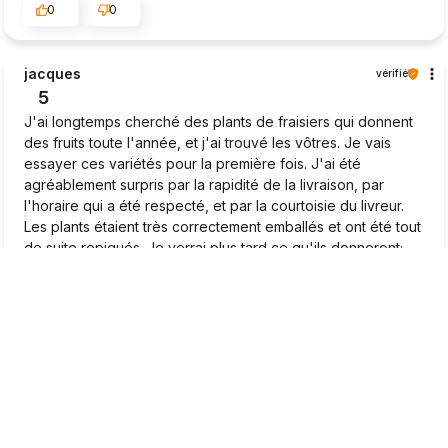
0
0
jacques
vérifié
5
J'ai longtemps cherché des plants de fraisiers qui donnent
des fruits toute l'année, et j'ai trouvé les vôtres. Je vais
essayer ces variétés pour la première fois. J'ai été
agréablement surpris par la rapidité de la livraison, par
l'horaire qui a été respecté, et par la courtoisie du livreur.
Les plants étaient très correctement emballés et ont été tout
de suite repiqués. Je verrai plus tard ce qu'ils donneront;
Pour le moment, je suis très satisfait.❤️
2026-04-22
0
1
Marcel
vérifié
5
Très beaux plants, je suis très satisfait