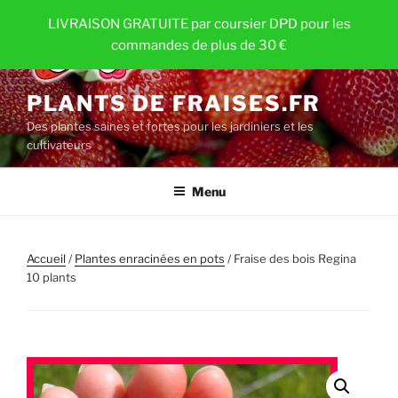
Aller
LIVRAISON GRATUITE par coursier DPD pour les
au
commandes de plus de 30 €
contenu
principal
PLANTS DE FRAISES.FR
Des plantes saines et fortes pour les jardiniers et les
cultivateurs
Menu
Accueil
/
Plantes enracinées en pots
/ Fraise des bois Regina
10 plants