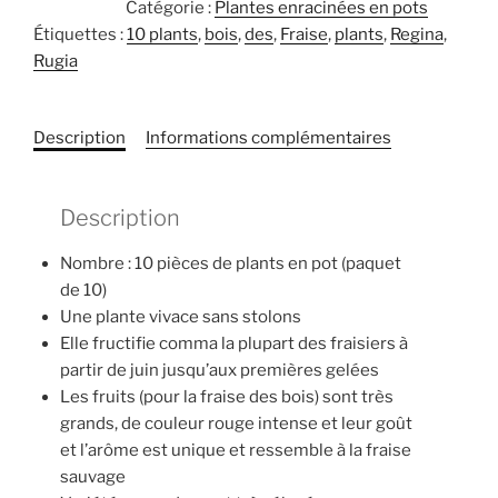
Fraise
Catégorie :
Plantes enracinées en pots
des
Étiquettes :
10 plants
,
bois
,
des
,
Fraise
,
plants
,
Regina
,
bois
Rugia
Regina
10
plants
Description
Informations complémentaires
Description
Nombre : 10 pièces de plants en pot (paquet
de 10)
Une plante vivace sans stolons
Elle fructifie comma la plupart des fraisiers à
partir de juin jusqu’aux premières gelées
Les fruits (pour la fraise des bois) sont très
grands, de couleur rouge intense et leur goût
et l’arôme est unique et ressemble à la fraise
sauvage