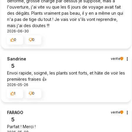
déformé, grosse charge par dessus je suppose, mais à
l'ouverture, j'ai vite vu que les 6 jours de voyage avait fait
des dégâts. Plants vraiment pas beau, il y en a même un qui
n'a pas de tige du tout ! Je vais voir s'ils vont reprendre,
mais j'ai des doutes !!!
2026-06-30
0
0
Sandrine
vérifié
5
Envoi rapide, soigné, les plants sont forts, et hâte de voir les
premières fraises 👍️
2026-05-26
1
0
FARAGO
vérifié
5
Parfait ! Merci !