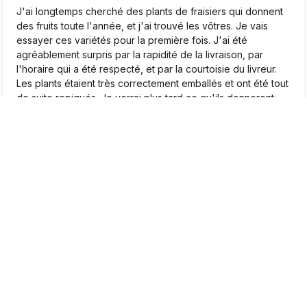
J'ai longtemps cherché des plants de fraisiers qui donnent
des fruits toute l'année, et j'ai trouvé les vôtres. Je vais
essayer ces variétés pour la première fois. J'ai été
agréablement surpris par la rapidité de la livraison, par
l'horaire qui a été respecté, et par la courtoisie du livreur.
Les plants étaient très correctement emballés et ont été tout
de suite repiqués. Je verrai plus tard ce qu'ils donneront;
Pour le moment, je suis très satisfait.❤️
2026-04-22
0
1
Marcel
vérifié
5
Très beaux plants, je suis très satisfait
2026-04-20
0
0
Jean-Pierre
vérifié