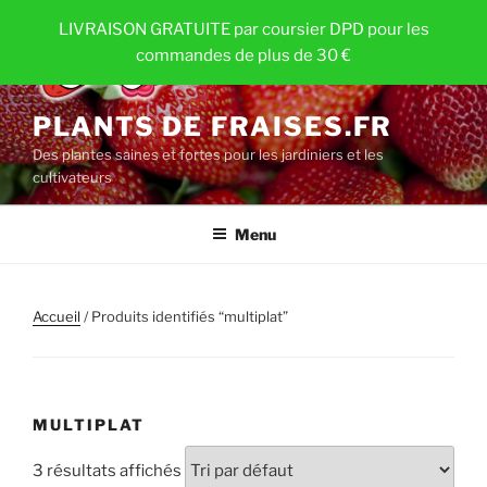
Aller
LIVRAISON GRATUITE par coursier DPD pour les
au
commandes de plus de 30 €
contenu
principal
PLANTS DE FRAISES.FR
Des plantes saines et fortes pour les jardiniers et les
cultivateurs
Menu
Accueil
/ Produits identifiés “multiplat”
MULTIPLAT
3 résultats affichés