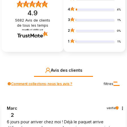
4
4%
4.9
3
5682
Avis de clients
1%
de tous les temps
recueillis et vérifiés par
2
0%
1
1%
Avis des clients
Comment collectons-nous les avis ?
filtres
Marc
vérifié
2
6 jours pour arriver chez moi ! Déjà le paquet arrive