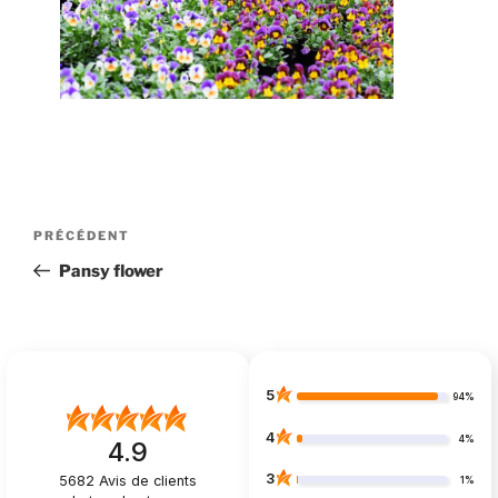
Navigation
Article
PRÉCÉDENT
de
précédent
Pansy flower
l’article
5
94%
4
4%
4.9
3
5682
Avis de clients
1%