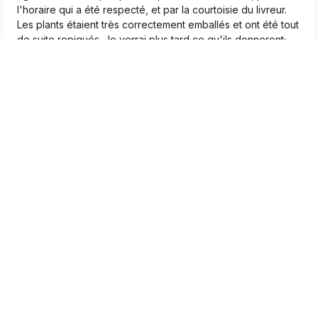
l'horaire qui a été respecté, et par la courtoisie du livreur.
Les plants étaient très correctement emballés et ont été tout
de suite repiqués. Je verrai plus tard ce qu'ils donneront;
Pour le moment, je suis très satisfait.❤️
2026-04-22
0
1
Marcel
vérifié
5
Très beaux plants, je suis très satisfait
2026-04-20
0
0
Jean-Pierre
vérifié
5
Bjr. Tombé par hasard sur le site. Apres un moment de
lecture intéressante, j’ai été convaincu que j’allais
commandé là mes plants de fraises des bois. De la variété.