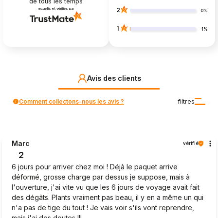
de tous les temps
recueillis et vérifiés par
2
0%
1
1%
Avis des clients
Comment collectons-nous les avis ?
filtres
Marc
vérifié
2
6 jours pour arriver chez moi ! Déjà le paquet arrive
déformé, grosse charge par dessus je suppose, mais à
l'ouverture, j'ai vite vu que les 6 jours de voyage avait fait
des dégâts. Plants vraiment pas beau, il y en a même un qui
n'a pas de tige du tout ! Je vais voir s'ils vont reprendre,
mais j'ai des doutes !!!