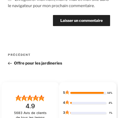
le navigateur pour mon prochain commentaire.
Navigation
Article
PRÉCÉDENT
de
précédent
Offre pour les jardineries
l’article
5
94%
4
4%
4.9
3
5683
Avis de clients
1%
de tous les temps