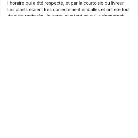
l'horaire qui a été respecté, et par la courtoisie du livreur.
Les plants étaient très correctement emballés et ont été tout
de suite repiqués. Je verrai plus tard ce qu'ils donneront;
Pour le moment, je suis très satisfait.❤️
2026-04-22
0
1
Marcel
vérifié
5
Très beaux plants, je suis très satisfait
2026-04-20
0
0
Jean-Pierre
vérifié
5
Bjr. Tombé par hasard sur le site. Apres un moment de
lecture intéressante, j’ai été convaincu que j’allais
commandé là mes plants de fraises des bois. De la variété.