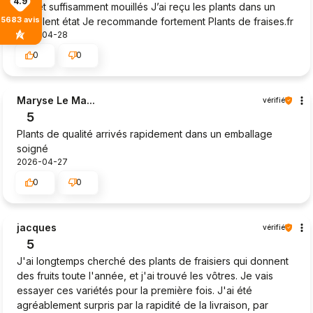
4.9
jour et suffisamment mouillés J’ai reçu les plants dans un
5683
avis
excellent état Je recommande fortement Plants de fraises.fr
2026-04-28
0
0
Maryse Le Ma...
vérifié
5
Plants de qualité arrivés rapidement dans un emballage
soigné
2026-04-27
0
0
jacques
vérifié
5
J'ai longtemps cherché des plants de fraisiers qui donnent
des fruits toute l'année, et j'ai trouvé les vôtres. Je vais
essayer ces variétés pour la première fois. J'ai été
agréablement surpris par la rapidité de la livraison, par