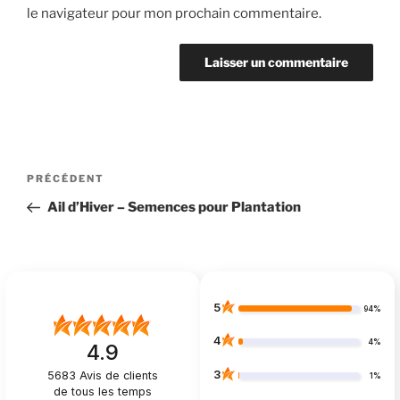
le navigateur pour mon prochain commentaire.
Navigation
Article
PRÉCÉDENT
de
précédent
Ail d’Hiver – Semences pour Plantation
l’article
5
94%
4
4%
4.9
3
5683
Avis de clients
1%
de tous les temps