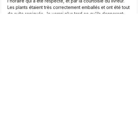
l'horaire qui a été respecté, et par la courtoisie du livreur.
Les plants étaient très correctement emballés et ont été tout
de suite repiqués. Je verrai plus tard ce qu'ils donneront;
Pour le moment, je suis très satisfait.❤️
2026-04-22
0
1
Marcel
vérifié
5
Très beaux plants, je suis très satisfait
2026-04-20
0
0
Jean-Pierre
vérifié
5
Bjr. Tombé par hasard sur le site. Apres un moment de
lecture intéressante, j’ai été convaincu que j’allais
commandé là mes plants de fraises des bois. De la variété.