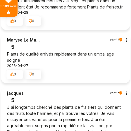
jour et suffisamment mouillés J’ai reçu les plants dans un
5683
avis
excellent état Je recommande fortement Plants de fraises.fr
2026-04-28
0
0
Maryse Le Ma...
vérifié
5
Plants de qualité arrivés rapidement dans un emballage
soigné
2026-04-27
0
0
jacques
vérifié
5
J'ai longtemps cherché des plants de fraisiers qui donnent
des fruits toute l'année, et j'ai trouvé les vôtres. Je vais
essayer ces variétés pour la première fois. J'ai été
agréablement surpris par la rapidité de la livraison, par